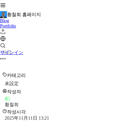
황철희 홈페이지
Blog
Portfolio
無題
サインイン
카테고리
未設定
작성자
황
황철희
작성시각
2025年11月11日 13:21