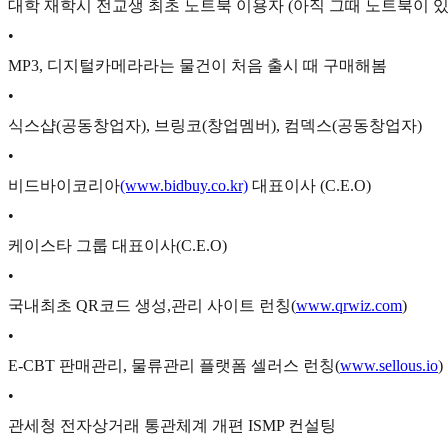
대학 재학시 전교생 최초 노트북 이용자 (아직 그때 노트북이 
•
MP3, 디지털카메라라는 물건이 처음 출시 때 구매해봄
•
식스샵(공동창업자), 브링코(창업멤버), 컴덱스(공동창업자)
•
비드바이코리아
(www.bidbuy.co.kr)
대표이사 (C.E.O)
•
케이스타 그룹 대표이사(C.E.O)
•
국내최초 QR코드 생성,관리 사이트 런칭(
www.qrwiz.com
)
•
E-CBT 판매관리, 물류관리 플랫폼 셀러스 런칭(
www.sellous.io
)
•
관세청 전자상거래 통관체계 개편 ISMP 컨설팅