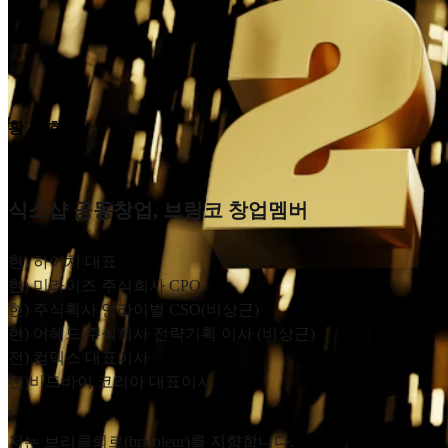
황 철 희
식스샵 공동창업, 브링코 창업멤버
현) 하이치 대표
현) 미라이즈 주식회사 CPO
현) 주식획사 언라이벌 CSO(비상근)
현) 어헤드 주식회사 전략기획 이사 (비상근)
전) 컴덱스 대표이사
전)비드바이 코리아 대표이사
•
저는 브리콜뢰르(bricoleur)를 지향합니다.