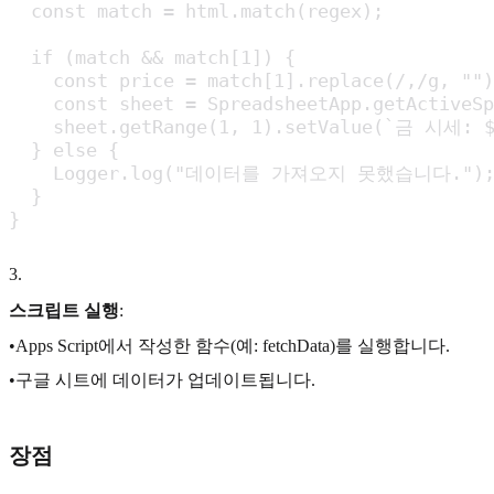
  const match = html.match(regex);

  if (match && match[1]) {

    const price = match[1].replace(/,/g, "
    const sheet = SpreadsheetApp.getActiveS
    sheet.getRange(1, 1).setValue(`금 시세: ${
  } else {

    Logger.log("데이터를 가져오지 못했습니다.");
  }

}
3
.
스크립트 실행
:
•Apps Script에서 작성한 함수(예: fetchData)를 실행합니다.
•구글 시트에 데이터가 업데이트됩니다.
장점