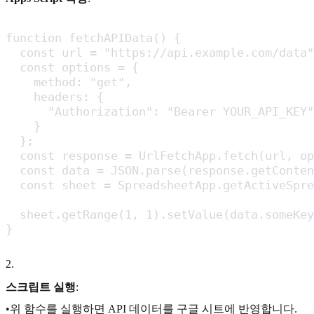
function fetchAPIData() {

  const url = "https://api.example.com/data"
  const options = {

    method: "get",

    headers: {

      "Authorization": "Bearer YOUR_API_KEY"

    }

  };

  const response = UrlFetchApp.fetch(url, op
  const data = JSON.parse(response.getConten
  const sheet = SpreadsheetApp.getActiveSpr
  sheet.getRange(1, 1).setValue(data.someKey
}
2
.
스크립트 실행
:
•위 함수를 실행하면 API 데이터를 구글 시트에 반영합니다.