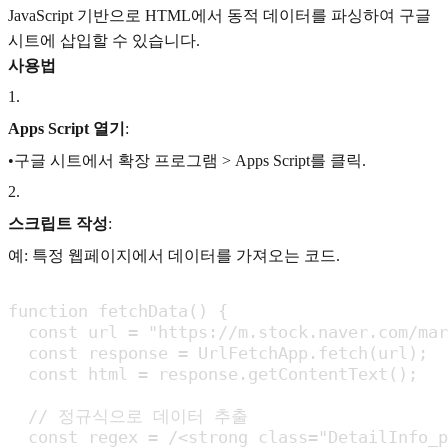
JavaScript 기반으로 HTML에서 동적 데이터를 파싱하여 구글
시트에 삽입할 수 있습니다.
사용법
1
.
Apps Script 열기
:
•구글 시트에서 확장 프로그램 > Apps Script를 클릭.
2
.
스크립트 작성
:
예: 특정 웹페이지에서 데이터를 가져오는 코드.
function fetchData() {

  const url = "https://m.stock.naver.com/mar
  const response = UrlFetchApp.fetch(url);

  const html = response.getContentText();

  // 정규식으로 데이터 추출

  const regex = /<strong class="DetailInfo_p