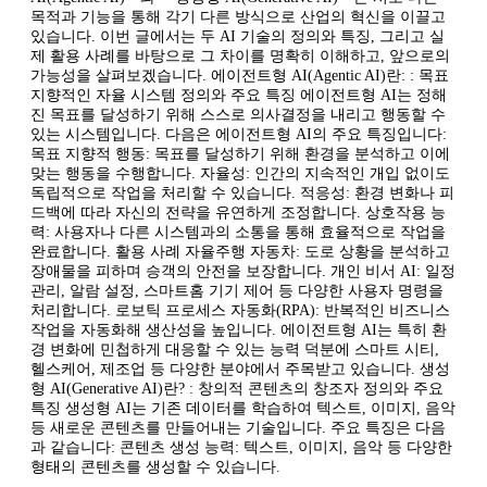
목적과 기능을 통해 각기 다른 방식으로 산업의 혁신을 이끌고
있습니다. 이번 글에서는 두 AI 기술의 정의와 특징, 그리고 실
제 활용 사례를 바탕으로 그 차이를 명확히 이해하고, 앞으로의
가능성을 살펴보겠습니다. 에이전트형 AI(Agentic AI)란: : 목표
지향적인 자율 시스템 정의와 주요 특징 에이전트형 AI는 정해
진 목표를 달성하기 위해 스스로 의사결정을 내리고 행동할 수
있는 시스템입니다. 다음은 에이전트형 AI의 주요 특징입니다:
목표 지향적 행동: 목표를 달성하기 위해 환경을 분석하고 이에
맞는 행동을 수행합니다. 자율성: 인간의 지속적인 개입 없이도
독립적으로 작업을 처리할 수 있습니다. 적응성: 환경 변화나 피
드백에 따라 자신의 전략을 유연하게 조정합니다. 상호작용 능
력: 사용자나 다른 시스템과의 소통을 통해 효율적으로 작업을
완료합니다. 활용 사례 자율주행 자동차: 도로 상황을 분석하고
장애물을 피하며 승객의 안전을 보장합니다. 개인 비서 AI: 일정
관리, 알람 설정, 스마트홈 기기 제어 등 다양한 사용자 명령을
처리합니다. 로보틱 프로세스 자동화(RPA): 반복적인 비즈니스
작업을 자동화해 생산성을 높입니다. 에이전트형 AI는 특히 환
경 변화에 민첩하게 대응할 수 있는 능력 덕분에 스마트 시티,
헬스케어, 제조업 등 다양한 분야에서 주목받고 있습니다. 생성
형 AI(Generative AI)란? : 창의적 콘텐츠의 창조자 정의와 주요
특징 생성형 AI는 기존 데이터를 학습하여 텍스트, 이미지, 음악
등 새로운 콘텐츠를 만들어내는 기술입니다. 주요 특징은 다음
과 같습니다: 콘텐츠 생성 능력: 텍스트, 이미지, 음악 등 다양한
형태의 콘텐츠를 생성할 수 있습니다.